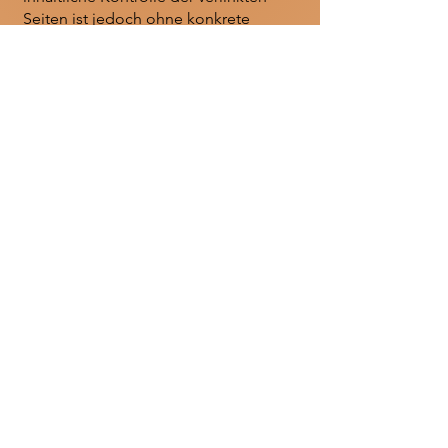
Seiten ist jedoch ohne konkrete
Anhaltspunkte einer Rechtsverletzung
nicht zumutbar. Bei Bekanntwerden
von Rechtsverletzungen werden wir
derartige Links umgehend entfernen.
Urheberrecht
Die durch die Seitenbetreiber
erstellten Inhalte und Werke auf
diesen Seiten unterliegen dem
deutschen Urheberrecht. Die
Vervielfältigung, Bearbeitung,
Verbreitung und jede Art der
Verwertung außerhalb der Grenzen
des Urheberrechtes bedürfen der
schriftlichen Zustimmung des
jeweiligen Autors bzw. Erstellers.
Downloads und Kopien dieser Seite
sind nur für den privaten, nicht
kommerziellen Gebrauch gestattet.