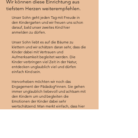
Wir können diese Einrichtung aus
tiefstem Herzen weiterempfehlen.
Unser Sohn geht jeden Tag mit Freude in
den Kindergarten und wir freuen uns schon
darauf, bald unser zweites Kind hier
anmelden zu dürfen.
Unser Sohn liebt es auf die Bäume zu
klettern und wir schätzen daran sehr, dass die
Kinder dabei mit Vertrauen und
Aufmerksamkeit begleitet werden. Die
Kinder verbringen viel Zeit in der Natur,
entdecken unglaublich viel und dürfen
einfach Kind sein.
Hervorheben möchten wir noch das
Engagement der Pädadog*innen. Sie gehen
immer unglaublich liebevoll und achtsam mit
den Kindern um und begleiten die
Emotionen der Kinder dabei sehr
wertschätzend. Man merkt einfach, dass hier
jedes Kind gesehen wird.
Ein wunderschöner, ganz naturnaher
Kindergarten, in dem sich unsere kleine
Tochter sehr wohl fühlt und in dem sie sehr
behütet von absolut engagierten