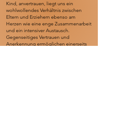
Kind, anvertrauen, liegt uns ein
wohlwollendes Verhältnis zwischen
Eltern und Erziehern ebenso am
Herzen wie eine enge Zusammenarbeit
und ein intensiver Austausch.
Gegenseitiges Vertrauen und
Anerkennung ermöglichen einerseits
Akzeptanz und
Kompromissbereitschaft und schaffen
andererseits den Rahmen, in dem Mut
zur Auseinandersetzung fruchtbar
gelebt werden kann.
Elternabende
finden bei uns
regelmäßig, etwa 6 x jährlich in Form
von Gesamt- und/oder
Gruppenelternabenden statt.
Elterngespräche
finden bei uns pro
Kind mindestens 1xjährlich in Form
eines vorbereiteten ca. einstündigen